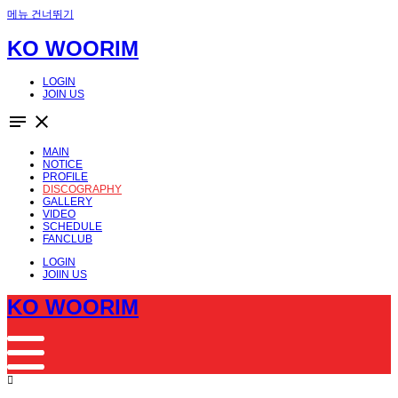
메뉴 건너뛰기
KO WOORIM
LOGIN
JOIN US
notes
close
MAIN
NOTICE
PROFILE
DISCOGRAPHY
GALLERY
VIDEO
SCHEDULE
FANCLUB
LOGIN
JOIIN US
KO WOORIM