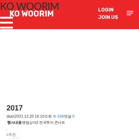
KO WOORIM
메뉴 건너뛰기
LOGIN
notes
KO WOORIM
JOIN US
2017
skan
2021.12.20 16:10
조회 수
488
댓글
0
행사내용
팬텀싱어2 전국투어 콘서트
.
추천
0