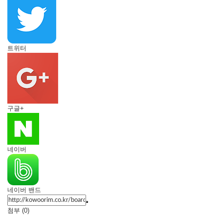
트위터
구글+
네이버
네이버 밴드
첨부 (0)