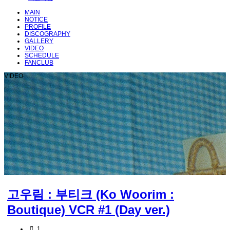
MAIN
NOTICE
PROFILE
DISCOGRAPHY
GALLERY
VIDEO
SCHEDULE
FANCLUB
VIDEO
고우림 : 부티크 (Ko Woorim :
Boutique) VCR #1 (Day ver.)
1