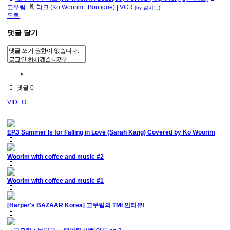
1
고우림 : 부티크 (Ko Woorim : Boutique) | VCR
(by 김비트)
목록
댓글 달기
댓글
0
VIDEO
EP.3 Summer Is for Falling in Love (Sarah Kang) Covered by Ko Woorim
Woorim with coffee and music #2
Woorim with coffee and music #1
[Harper's BAZAAR Korea] 고우림의 TMI 인터뷰!