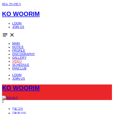
메뉴 건너뛰기
KO WOORIM
LOGIN
JOIN US
notes
close
MAIN
NOTICE
PROFILE
DISCOGRAPHY
GALLERY
VIDEO
SCHEDULE
FANCLUB
LOGIN
JOIIN US
KO WOORIM
로그인
회원가입