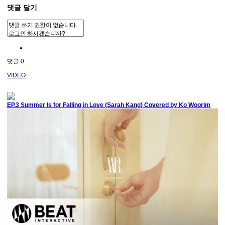
댓글 달기
댓글
0
VIDEO
EP.3 Summer Is for Falling in Love (Sarah Kang) Covered by Ko Woorim