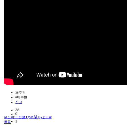
추천
38
비추천
0
신고
38
0
우림이의 반말 Q&A 🐻
(by 김비트)
1
목록