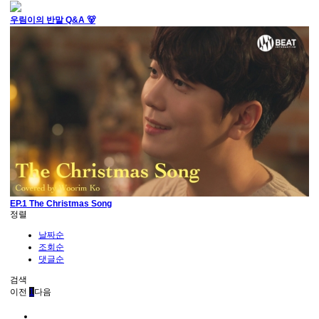
우림이의 반말 Q&A 🐻
EP.1 The Christmas Song
정렬
날짜순
조회순
댓글순
검색
이전
1
다음