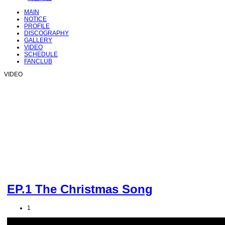
MAIN
NOTICE
PROFILE
DISCOGRAPHY
GALLERY
VIDEO
SCHEDULE
FANCLUB
VIDEO
EP.1 The Christmas Song
1