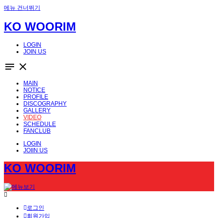
메뉴 건너뛰기
KO WOORIM
LOGIN
JOIN US
notes
close
MAIN
NOTICE
PROFILE
DISCOGRAPHY
GALLERY
VIDEO
SCHEDULE
FANCLUB
LOGIN
JOIIN US
KO WOORIM
로그인
회원가입