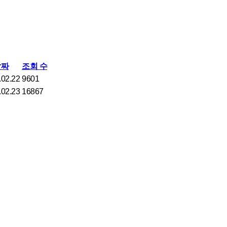
날짜
조회 수
.02.22
9601
.02.23
16867