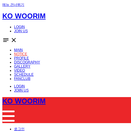
메뉴 건너뛰기
KO WOORIM
LOGIN
JOIN US
notes
close
MAIN
NOTICE
PROFILE
DISCOGRAPHY
GALLERY
VIDEO
SCHEDULE
FANCLUB
LOGIN
JOIIN US
KO WOORIM
로그인