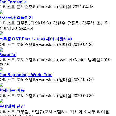
The Forestella
아티스트
포레스텔라(Forestella)
발매일
2021-04-18
카사노바 길들이기
아티스트
고우림, 태인(TAIN), 김현수, 정필립, 김주택, 조병익
발매일
2019-05-14
녹두꽃 OST Part 1 - 새야 새야 파랑새야
아티스트
포레스텔라(Forestella)
발매일
2019-04-26
Beautiful
아티스트
포레스텔라(Forestella), Secret Garden
발매일
2019-
03-15
The Beginning : World Tree
아티스트
포레스텔라(Forestella)
발매일
2022-05-30
함께라는 이유
아티스트
포레스텔라(Forestella)
발매일
2020-06-30
동네앨범 단양
아티스트
고우림, 조민규(포레스텔라) - 기차와 소나무 타이틀