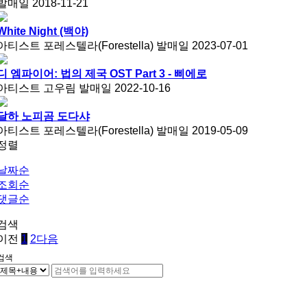
발매일
2018-11-21
White Night (백야)
아티스트
포레스텔라(Forestella)
발매일
2023-07-01
디 엠파이어: 법의 제국 OST Part 3 - 삐에로
아티스트
고우림
발매일
2022-10-16
달하 노피곰 도다샤
아티스트
포레스텔라(Forestella)
발매일
2019-05-09
정렬
날짜순
조회순
댓글순
검색
이전
1
2
다음
검색