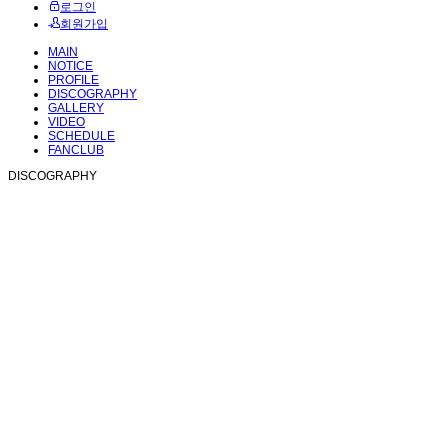
로그인
회원가입
MAIN
NOTICE
PROFILE
DISCOGRAPHY
GALLERY
VIDEO
SCHEDULE
FANCLUB
DISCOGRAPHY