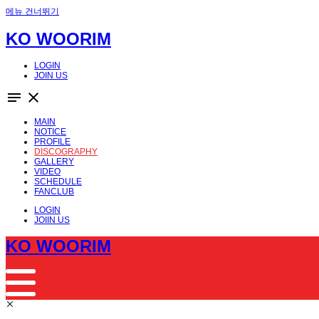
메뉴 건너뛰기
KO WOORIM
LOGIN
JOIN US
notes
close
MAIN
NOTICE
PROFILE
DISCOGRAPHY
GALLERY
VIDEO
SCHEDULE
FANCLUB
LOGIN
JOIIN US
KO WOORIM