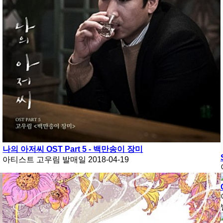
나의 아저씨 OST Part 5 - 백만송이 장미
아티스트
고우림
발매일
2018-04-19