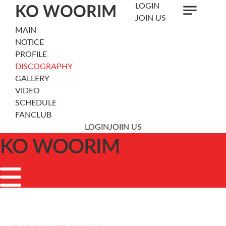
notes
close
LOGIN
메뉴 건너뛰기
KO WOORIM
JOIN US
MAIN
NOTICE
PROFILE
DISCOGRAPHY
GALLERY
VIDEO
SCHEDULE
FANCLUB
LOGIN
JOIIN US
KO WOORIM