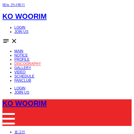
메뉴 건너뛰기
KO WOORIM
LOGIN
JOIN US
notes
close
MAIN
NOTICE
PROFILE
DISCOGRAPHY
GALLERY
VIDEO
SCHEDULE
FANCLUB
LOGIN
JOIIN US
KO WOORIM
로그인