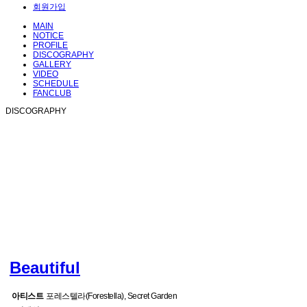
회원가입
MAIN
NOTICE
PROFILE
DISCOGRAPHY
GALLERY
VIDEO
SCHEDULE
FANCLUB
DISCOGRAPHY
Beautiful
아티스트
포레스텔라(Forestella), Secret Garden