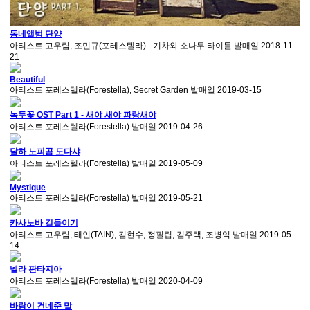
동네앨범 단양
아티스트
고우림, 조민규(포레스텔라) - 기차와 소나무 타이틀
발매일
2018-11-
21
Beautiful
아티스트
포레스텔라(Forestella), Secret Garden
발매일
2019-03-15
녹두꽃 OST Part 1 - 새야 새야 파랑새야
아티스트
포레스텔라(Forestella)
발매일
2019-04-26
달하 노피곰 도다샤
아티스트
포레스텔라(Forestella)
발매일
2019-05-09
Mystique
아티스트
포레스텔라(Forestella)
발매일
2019-05-21
카사노바 길들이기
아티스트
고우림, 태인(TAIN), 김현수, 정필립, 김주택, 조병익
발매일
2019-05-
14
넬라 판타지아
아티스트
포레스텔라(Forestella)
발매일
2020-04-09
바람이 건네준 말