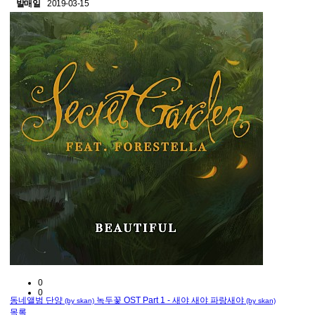
발매일
2019-03-15
0
0
동네앨범 단양
녹두꽃 OST Part 1 - 새야 새야 파랑새야
(by skan)
(by skan)
목록